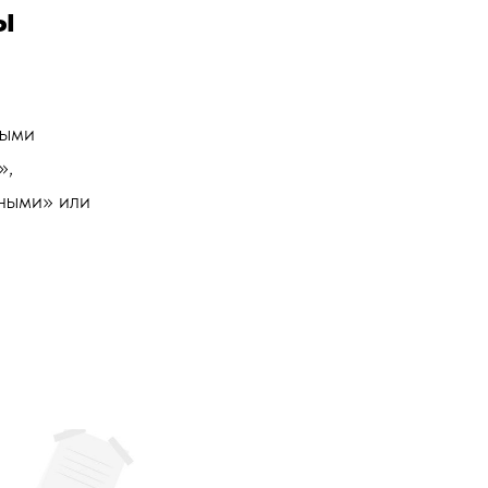
ы
ными
»,
ными» или