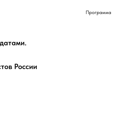
Программа
идатами.
стов России