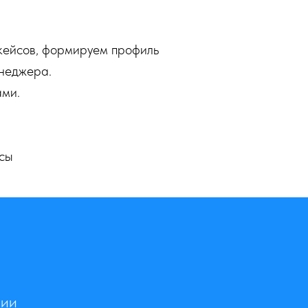
кейсов, формируем профиль
енеджера.
ми.
сы
нии