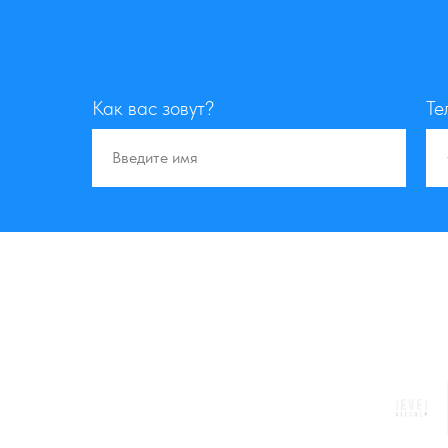
Как вас зовут?
Те