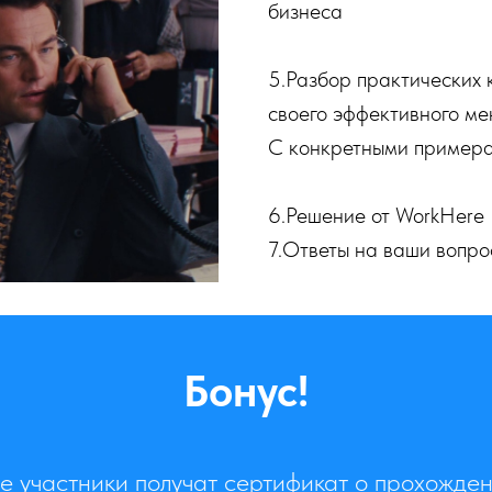
бизнеса
5.Разбор практических 
своего эффективного м
С конкретными примера
6.Решение от WorkHere
7.Ответы на ваши вопро
Бонус!
е участники получат сертификат о прохожде