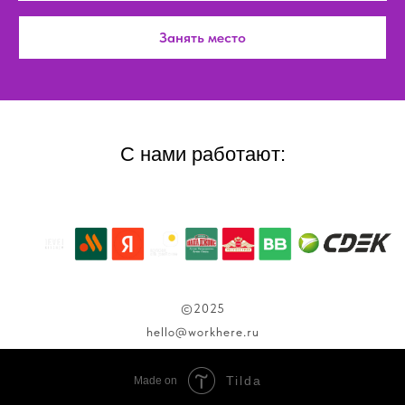
Занять место
С нами работают:
©2025
hello@workhere.ru
Tilda
Made on