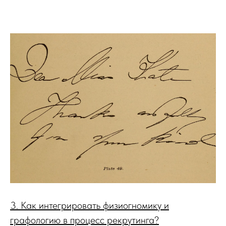
3. Как интегрировать физиогномику и
графологию в процесс рекрутинга?